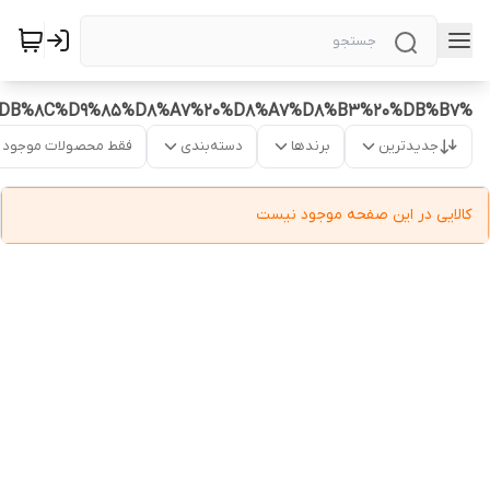
%D9%85%D8%A7%D9%86%DB%8C%D8%AA%D9%88%D8%B1%20%D9%81%D8%A7%D8%A8%D8%B1%DB%8C%DA%A9%20%D8%A7%D9%86%D8%AF%D8%B1%D9%88%DB%8C%D8%AF%20%D9%87%D8%A7%DB%8C%D9%85%D8%A7%20%D8%A7%D8%B3%20%DB%B7
جدیدترین
برندها
دسته‌بندی
فقط محصولات موجود
کالایی در این صفحه موجود نیست