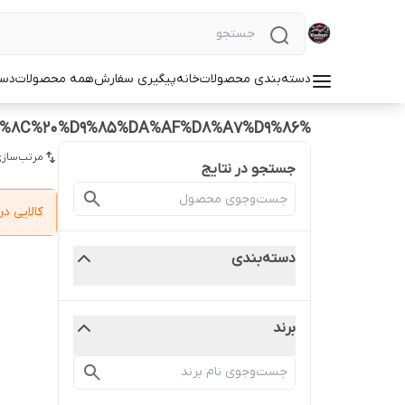
دسته‌بندی محصولات
خانه
پیگیری سفارش
همه محصولات
دست
%D9%85%D8%A7%D9%86%DB%8C%D8%AA%D9%88%D8%B1%20%D8%A7%D9%86%D8%AF%D8%B1%D9%88%DB%8C%D8%AF%20%D9%81%D8%A7%D8%A8%D8%B1%DB%8C%DA%A9%DB%8C%20%D9%85%DA%AF%D8%A7%D9%86
مرتب‌سازی
جستجو در نتایج
کالایی 
دسته‌بندی
برند