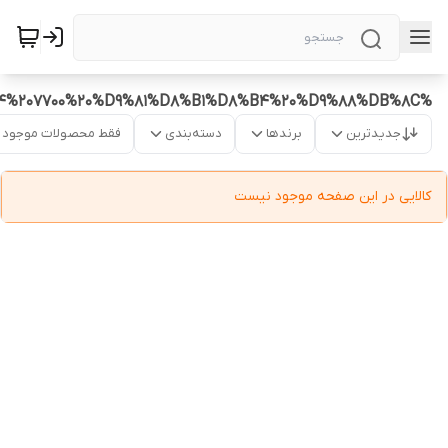
%D8%AA%D8%B1%D8%AF%D9%85%DB%8C%D9%84%207700%20%D9%81%D8%B1%D8%B4%20%D9%88%DB%8C
جدیدترین
برندها
دسته‌بندی
فقط محصولات موجود
کالایی در این صفحه موجود نیست