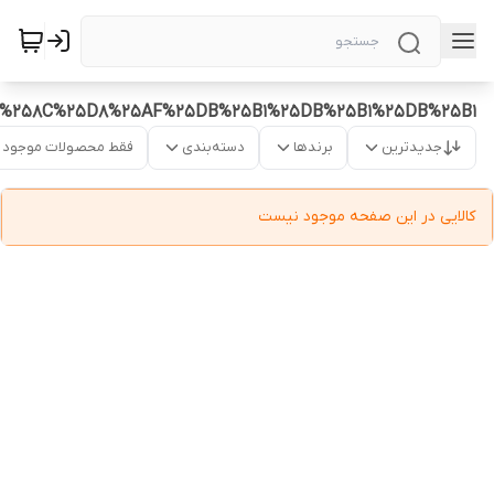
%258C%25D8%25AF%25DB%25B1%25DB%25B1%25DB%25B1
جدیدترین
برندها
دسته‌بندی
فقط محصولات موجود
کالایی در این صفحه موجود نیست