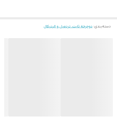
با مانیتور تاچ
یک سال گارانتی بدون قید و شرط
دسته‌بندی
:
دوچرخه ثابت، تردمیل و الپتیکال