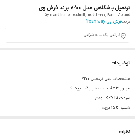
تردمیل باشگاهی مدل ۷۲۰۰ برند فرش وی
Gym and home treadmill, model 7200, Farsh V brand
برند:
فرش وی fresh way
گارانتی یک ساله شرکتی
توضیحات
مشخصات فنی تردمیل 7200
موتور Ac 3 اسب بخار وقت پیک 6
سرعت 1تا 25 کیلومتر
شیب 1تا 15 درجه
وزن کاربر آزاد
وزن تردمیل 105 کیلوگرم
نظرات