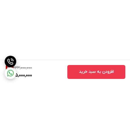
233,000,000
3
%
افزودن به سبد خرید
225,000,000
برگشت به بالا