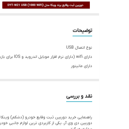
توضیحات
نوع اتصال USB
دارای wifi (دارای نرم افزار موبایل اندروید و IOS برای بازبینی فایل‌ها از طریق موبایل)
دارای مانیتور
زاویه لنز واید
وضوح تصویر 1080
قابلیت ضبط در شب (عملکرد مطلوب در نور کم)
نقد و بررسی
پشتیبانی از کارت حافظه تا 64 گیگابایت
ذارای ویژگی LOOP RECORDING (ضبط چرخشی)
راهنمایی خرید دوربین ثبت وقایع خودرو (دشکم) وینکا مدل DYT-W21 مانیت
میکروفون داخلی
برداری میکند.