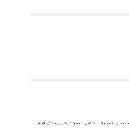
بی خودرو می‌باشد، که داخل خودرو نصب شده و از طریق کابل USB به مانیتور، پاور بانک، شارژر فندکی و … متصل شده و در حین رانندگی فیلم