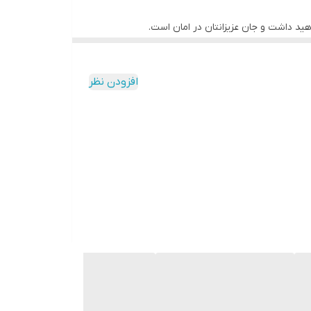
هید داشت و جان عزیزانتان در امان است.
ین ثبت وقایع خودرو در هنگام تصادفات واقعی یا
افزودن نظر
 مانیتور اندروید خود میتوانید فایل های ضبط شده را
ضبط صدا و غیر فعال کردن هر کدام به صورت مجزا
این دوربین دارای قابلیت ها و کاربردهای زیادی می باشد که در هنگام بروز اتفاقات مختلف می تواند خود را نشان دهد. با استفاده از دوربین ثبت وقایع ماشین مدل Dash Cam W21 می توان
د.
درو برندهای متعددی در بازار وجود دارد بنابراین بهتر
سایت فروشگاه دی وای تی گروپ که بزرگترین وارد
ن ثبت وقایع را برای ماشین خودتان انتخاب کنید.