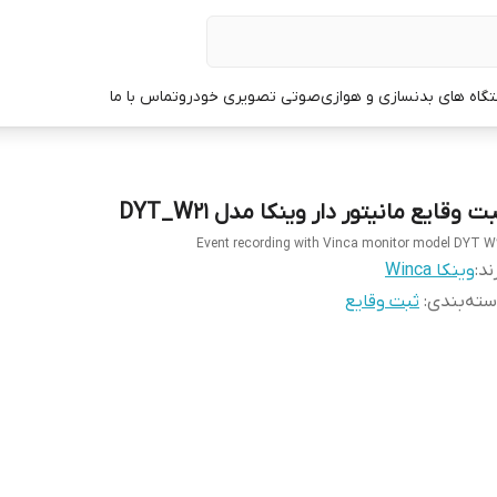
گاه های بدنسازی و هوازی
صوتی تصویری خودرو
تماس با ما
ت وقایع مانیتور دار وینکا مدل DYT_W21
Event recording with Vinca monitor model DYT W
ند:
وینکا Winca
ته‌بندی
:
ثبت وقایع