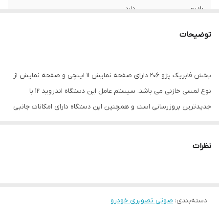
رادیو
دارد
تماس صوتی و
دارد
توضیحات
میکروفون خودکار
بلوتوث
دارد
پخش فابریک پژو 206 دارای صفحه نمایش 11 اینچی و صفحه نمایش از
اندروید
۱۲
نوع لمسی خازنی می باشد. سیستم عامل این دستگاه اندروید 12 با
جدیدترین بروزرسانی است و همچنین این دستگاه دارای امکانات جانبی
GPS
دارد
مختلفی از جمله پورت usb ،بلوتوث با امکان تماس ورودی و خروجی و
اقلام همراه کالا
قاب مخصوص206+پک آرسی+سوکت فابریک
پخش موزیک، وای فای داخلی، قابلیت نصب نرم افزار و دارای نقشه های
برق+کنباس درصورت نیاز+پورت های
نظرات
آنلاین و آفلاین، تمامی سوکت ها فابریک و بدون لطمه زدن به گارانتی
USB+آنتنGPS
خودرو، پس با نصب این دستگاه میتوانید جلوه زیبایی به اتومبیل خود
ابعاد
۲۰۰x۱۵۰x۵۰ ۱ سانتی‌متر
بدهید.
دسته‌بندی
:
صوتی تصویری خودرو
WiFi
دارد