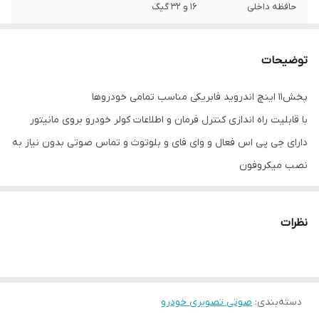
حافظه داخلی
16 و 32 گیگ
اقلام همراه کالا
قاب فرم تویوتا پرادو2012 + کابل و سوکت برق و
آرسی + آنتن Gps
توضیحات
پخش11 اینچ اندروید فابریکی مناسب تمامی خودروها
با قابلیت راه اندازی کنترل فرمان و اطلاعات کولر خودرو بروی مانیتور
دارای جی پی اس فعال و وای فای و بلوتوث و تماس صوتی بدون نیاز به
نصب میکروفون
سیستم عامل اندروید12 میباشد و دارای کیفیت تصویر فول اچ دی و ips
میباشد
نظرات
دارای 2 پورت usb قوی جهت شارژ کردن موبایل و پخش موسیقی
قابلیت نصب دوربین دنده عقب و دوربین جلو و 360 درجه
16باند لول اکولایزر دارد و سیستم خروجی 6 ولتی میباشد
دسته‌بندی
:
صوتی تصویری خودرو
قابلیت آپشن میرولینک دارد (انتقال تصویر گوشی بروی مانیتور)