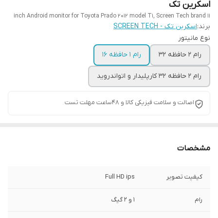
اسکرین تک
11 inch Android monitor for Toyota Prado 2012 model T1, Screen Tech brand
برند:
اسکرین تک - SCREEN TECH
نوع مانیتور
رام 2 حافظه 32
رام 1 حافظه 16
رام 2 حافظه 32 کارپلیدار و اتواندروید
اصالت و سلامت فیزیکی کالا و 48ساعت مهلت تست
مشخصات
کیفیت تصویر
Full HD ips
رام
1 و 2 گیگ