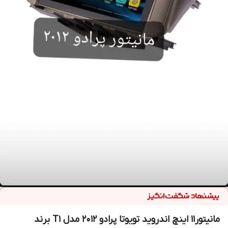
مانیتور11 اینچ اندروید تویوتا پرادو 2012 مدل T1 برند