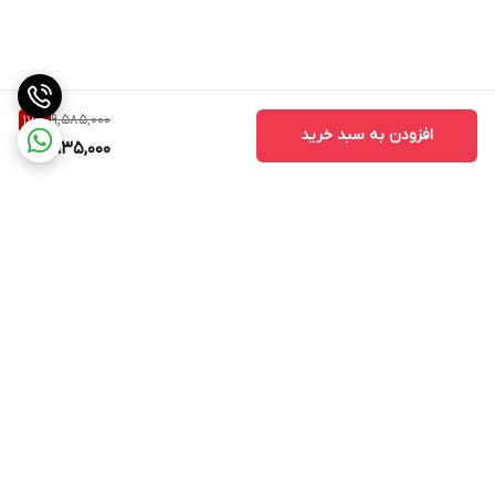
9,585,000
17
%
افزودن به سبد خرید
7,935,000
برگشت به بالا