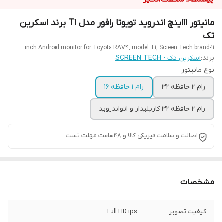
مانیتور 11اینچ اندروید تویوتا رافور مدل T1 برند اسکرین
تک
11-inch Android monitor for Toyota RAV4, model T1, Screen Tech brand
برند:
اسکرین تک - SCREEN TECH
نوع مانیتور
رام 2 حافظه 32
رام 1 حافظه 16
رام 2 حافظه 32 کارپلیدار و اتواندروید
اصالت و سلامت فیزیکی کالا و 48ساعت مهلت تست
مشخصات
کیفیت تصویر
Full HD ips