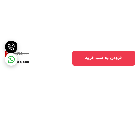
10,195,000
21
%
افزودن به سبد خرید
8,000,000
برگشت به بالا