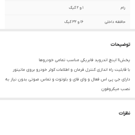
رام
1 و 2 گیگ
حافظه داخلی
16 و 32 گیگ
اقلام همراه کالا
قاب فرم تویوتا رافور + کابل و سوکت برق و
آرسی+ آنتن Gps
توضیحات
پخش11 اینچ اندروید فابریکی مناسب تمامی خودروها
با قابلیت راه اندازی کنترل فرمان و اطلاعات کولر خودرو بروی مانیتور
دارای جی پی اس فعال و وای فای و بلوتوث و تماس صوتی بدون نیاز به
نصب میکروفون
سیستم عامل اندروید12 میباشد و دارای کیفیت تصویر فول اچ دی و ips
میباشد
نظرات
دارای 2 پورت usb قوی جهت شارژ کردن موبایل و پخش موسیقی
قابلیت نصب دوربین دنده عقب و دوربین جلو و 360 درجه