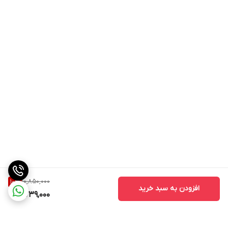
10,850,000
10
%
افزودن به سبد خرید
9,739,000