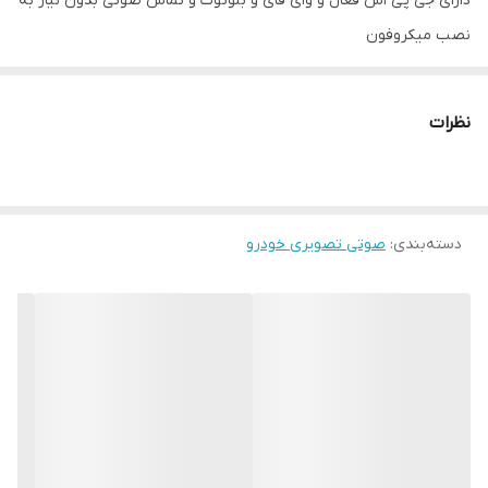
دارای جی پی اس فعال و وای فای و بلوتوث و تماس صوتی بدون نیاز به
نصب میکروفون
سیستم عامل اندروید12 میباشد و دارای کیفیت تصویر فول اچ دی و ips
میباشد
نظرات
دارای 2 پورت usb قوی جهت شارژ کردن موبایل و پخش موسیقی
قابلیت نصب دوربین دنده عقب و دوربین جلو و 360 درجه
16باند لول اکولایزر دارد و سیستم خروجی 6 ولتی میباشد
دسته‌بندی
:
صوتی تصویری خودرو
قابلیت آپشن میرولینک دارد (انتقال تصویر گوشی بروی مانیتور)
سوکت های خروجی فابریک میباشد بجهت عدم تداخل در سیم کشی
خودرو شما
حافظه داخلی 16 و 32 گیگ و رام 1و 2 گیگ در دومدل قابل عرضه است
قابلیت نصب و پخش برنامه هایی نظیر اسنپ راننده تلویبیون آنتن
واتساپ تلگرام و ... از اپ استور بصورت رایگان
نمونه های نصب شده در گالری قابل نمایش است