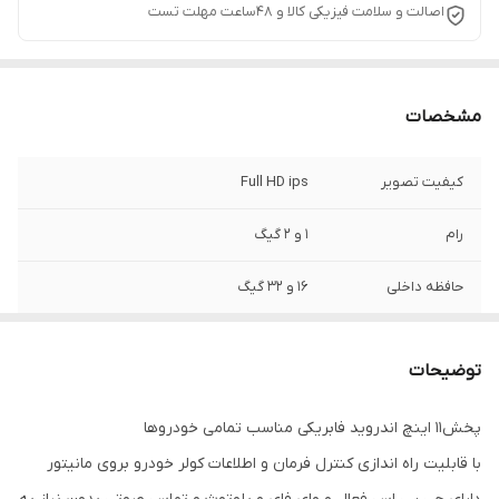
اصالت و سلامت فیزیکی کالا و 48ساعت مهلت تست
مشخصات
کیفیت تصویر
Full HD ips
رام
1 و 2 گیگ
حافظه داخلی
16 و 32 گیگ
اقلام همراه
قاب فرم مخصوص+پک کامل سیم کشی+
سوکت فابریک برق+کنباس
توضیحات
پخش11 اینچ اندروید فابریکی مناسب تمامی خودروها
با قابلیت راه اندازی کنترل فرمان و اطلاعات کولر خودرو بروی مانیتور