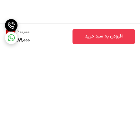
9,200,000
12
%
افزودن به سبد خرید
8,089,000
برگشت به بالا