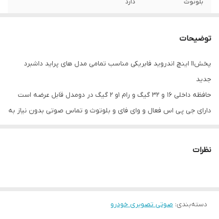
بلوتوث
دارد
WiFi
دارد
توضیحات
GPS
دارد
پخش11 اینچ اندروید فابریکی مناسب تمامی مدل های پراید داشبرد
پورت USB
2عدد
جدید
حافظه داخلی
16 و 32 گیگ
حافظه داخلی 16 و 32 گیگ و رام 1و 2 گیگ در دومدل قابل عرضه است
دارای جی پی اس فعال و وای فای و بلوتوث و تماس صوتی بدون نیاز به
اقلام همراه کالا
قاب فرم پراید + سوکت و پک سیم کشی کامل
نصب میکروفون
+ پورت یو اس بی +آنتن GPS
سیستم عامل اندروید12 میباشد و دارای کیفیت تصویر فول اچ دی و ips
نظرات
میباشد
دارای 2 پورت usb قوی جهت شارژ کردن موبایل و پخش موسیقی
قابلیت نصب دوربین دنده عقب و دوربین جلو و 360 درجه
16باند لول اکولایزر دارد و سیستم خروجی 6 ولتی میباشد
دسته‌بندی
:
صوتی تصویری خودرو