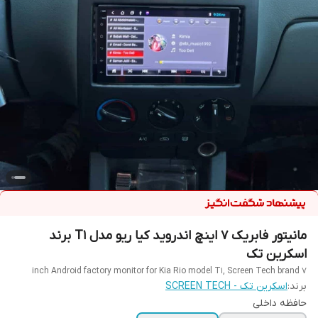
مانیتور فابریک ۷ اینچ اندروید کیا ریو مدل T1 برند
اسکرین تک
7 inch Android factory monitor for Kia Rio model T1, Screen Tech brand
برند:
اسکرین تک - SCREEN TECH
حافظه داخلی