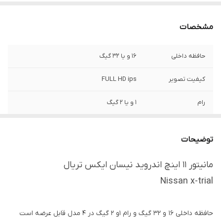
مشخصات
حافظه داخلی
16 و یا 32 گیگ
کیفیت تصویر
FULL HD ips
رام
1 و یا 2 گیگ
بلوتوث
دارد
توضیحات
Usb
دوعدد
مانیتور ۱۱ اینچ اندروید نیسان ایکس تریال
GPS
دارد
Nissan x-trial
پورت RCA
۲ کانال قابلیت ارتقاع به ۴ کانال
حافظه داخلی 16 و 32 گیگ و رام 1و 2 گیگ در 4 مدل قابل عرضه است
رادیو
دارد