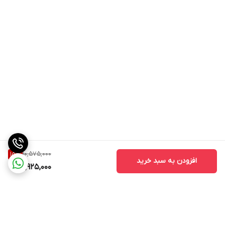
10,575,000
15
%
افزودن به سبد خرید
8,925,000