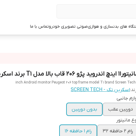
گاه های بدنسازی و هوازی
صوتی تصویری خودرو
تماس با ما
 اینچ اندروید پژو 206 قاب بالا مدل T1 برند اسکرین تک
ند:
اسکرین تک - SCREEN TECH
ازم جانبی
دوربین عقب
بدون دوربین
ع مانیتور
رام 2 حافظه 32
رام 1 حافظه 16