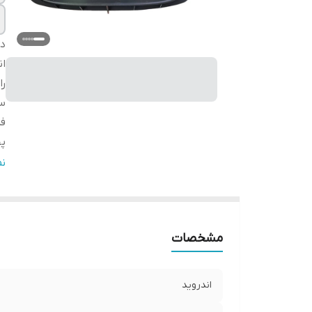
دس
ان
را
سا
ف
پ
را
ن
تم
بل
وا
مشخصات
ق
پو
Fi
اندروید
د