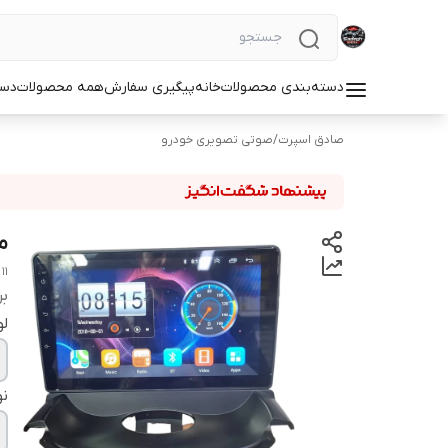
دسته‌بندی محصولات
خانه
پیگیری سفارش
همه محصولات
دست
صادق اسپرت
/
صوتی تصویری خودرو
مانیتور11
11 inch Android monitor Peugeot 206 top frame model T1 brand Screen Tech
بر
لو
نو