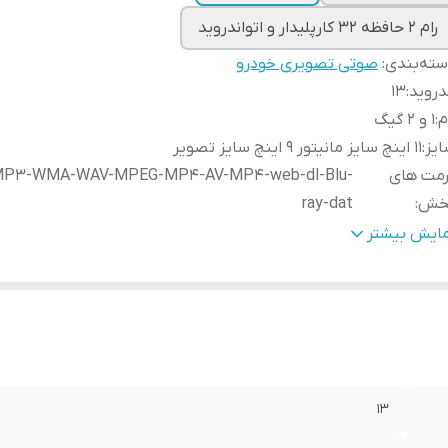
رام 2 حافظه 32 کارپلیدار و اتواندروید
ته‌بندی
:
صوتی تصویری خودرو
دروید
:
۱۳
م
:
1 و 2 گیگ
یز
:
11 اینچ سایز مانیتور 9 اینچ سایز تصویر
رمت های
P۳-WMA-WAV-MPEG-MP۴-AV-MP۴-web-dl-Blu-
خش
:
ray-dat
دیو
:
دارد
مایش بیشتر
اس صوتی و میکروفون خودکار
:
دارد
وتوث
:
نسخه ۵
ی فای
:
دارد
ابلیت نصب سیستم صوتی
:
آمپلی فایر مستقیم نصب میشود
رت usb
:
۲عدد دارد
Wi
:
دارد
۱۳
ستگاه پخش
MP۳-WMA-WAV-MPEG-MP۴-AV-MP۴-web-dl-