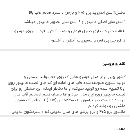
GPS
دارد
پخش11اینچ اندروید پژو 405 و پارس داشبرد قدیم قاب بالا
رام
1 و 2 گیگ
۱۱اینچ سایز اصلی مانیتور و ۹ اینچ سایز تصویر مانیتور میباشد
سایز مانیتور
۱۱ اینچ
با قابلیت راه اندازی کنترل فرمان و نصب کنترل فرمان بروی خودرو
دارای جی پی اس و مسیریاب آنلاین و آفلاین
سایز تصویر
۹ اینچ
دارای وای فای و بلوتوث با قابلیت تماس صوتی بدون نیاز به نصب
حافظه داخلی
16 و 32 گیگ
میکروفون
نقد و بررسی
سیستم عامل اندروید با ورژن ۱۳ و ۱۲
اقلام همراه کالا
قاب فرم داشبرد قدیم (قاب بالا) + سوکت برق
کشور چین برای مدل خودرو هایی ک روی خط تولید نیستن و
کیفیت تصویر فول اچ دی از نوع ips میباشد
و کابل آرسی + آنتن GPs+دوعدد USB+خروجی
تولیداتشون متوقف شده قاب های اماده ای که جای نصب مانیتور روی
مستقیم سیستم
دارای ۲ عدد پورت usb قوی جهت شارژ کردن موبایل و پخش موسیقی و
اونا تعبیه شده رو تولید نمیکنه و ما بخاطر اینکه این مشکل رو برای
نصب مانیتور روی این مدل خودرو ها برطرف کنیم اومدیم قاب های
انواع ویدیو
ایرانیزه و دست ساز براشون با دستگاه لیزر(cnc) قاب فابریک همون
قابلیت نصب دوربین دنده عقب و دوربین جلو و دوربین 360 درجه
ماشین رو تولید کردیم
مانیتور پژو 405 و پژو پرشیا های مدل قدیمی که داشبردشون قدیمی
۱۶ باند اکولایزر دارد و قابلیت اتصال به امپلی جهت نصب سیستم
هست و بقول معروف داشبرد سوناتایی نیستن ازین دست خودرو ها
هستن
قابلیت آپشن میرولینک و اپل کارپلی (انتقال تصویر گوشی بروی
قاب هایی که در عکس میبیند همگی دست ساز هستن و ازونجایی ک