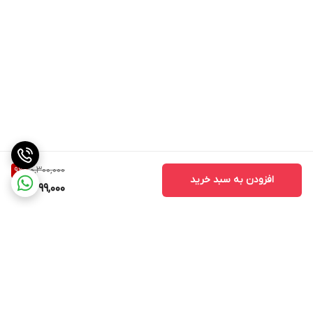
10,300,000
9
%
افزودن به سبد خرید
9,299,000
برگشت به بالا