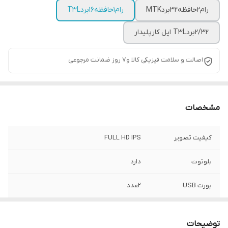
رام2حافظه32بردMTK
رام1حافظه16بردT3L
2/32بردT3L اپل کارپلیدار
اصالت و سلامت فیزیکی کالا و7 روز ضمانت مرجوعی
مشخصات
کیفیت تصویر
FULL HD IPS
بلوتوث
دارد
پورت USB
2عدد
WiFi
دارد
توضیحات