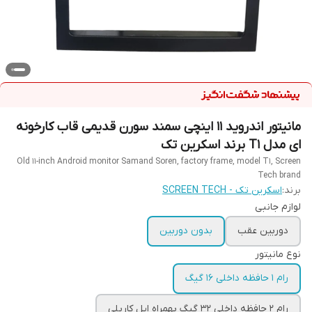
مانیتور اندروید ۱۱ اینچی سمند سورن قدیمی قاب کارخونه
ای مدل T1 برند اسکرین تک
Old 11-inch Android monitor Samand Soren, factory frame, model T1, Screen
Tech brand
برند:
اسکرین تک - SCREEN TECH
لوازم جانبی
دوربین عقب
بدون دوربین
نوع مانیتور
رام ۱ حافظه داخلی ۱۶ گیگ
رام ۲ حافظه داخلی ۳۲ گیگ بهمراه اپل کارپلی