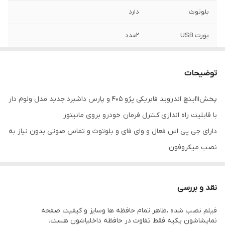
بلوتوث
دارد
پورت USB
2عدد
رام
1 یا 2 گیگ
توضیحات
WiFi
دارد
پخش11اینچ اندروید فابریکی پژو 405 و پارس داشبرد جدید مدل ولوم دار
اقلام همراه کالا
سوکت ایزویی و کابل برق و آرسی +آنتن GPs+
با قابلیت راه اندازی کنترل فرمان خودرو بروی مانیتور
کابل یو اس بی
دارای جی پی اس فعال و وای فای و بلوتوث و تماس صوتی بدون نیاز به
حافظه داخلی
16 یا 32 گیگ انتخابی
نصب میکروفون
سیستم عامل اندروید 14 میباشد و دارای کیفیت تصویر فول اچ دی و ips
GPS
دارد
میباشد
نقد و بررسی
دارای 2 پورت usb قوی جهت شارژ کردن موبایل و پخش موسیقی
فیلم نصب شده ،ظاهر تمام حافظه ها وسایز و کیفیت صفحه
قابلیت نصب دوربین دنده عقب و دوربین جلو و 360 درجه
نمایشاشون یکیه فقط تفاوت در حافظه داخلیاشون هست.