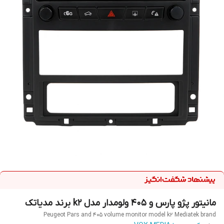
مانیتور پژو پارس و 405 ولومدار مدل k2 برند مدیاتک
Peugeot Pars and 405 volume monitor model k2 Mediatek brand