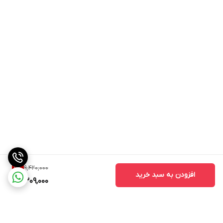
9,420,000
11
%
افزودن به سبد خرید
8,309,000