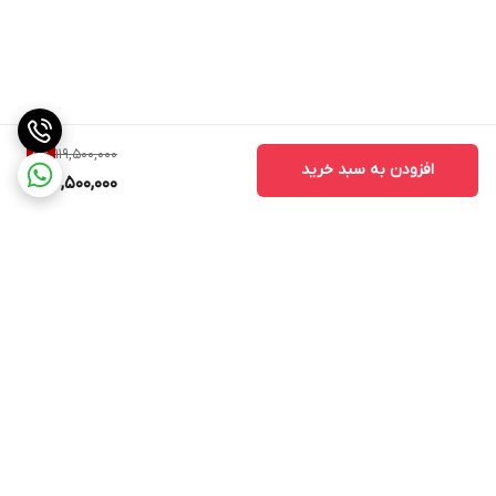
119,500,000
5
%
افزودن به سبد خرید
113,500,000
برگشت به بالا