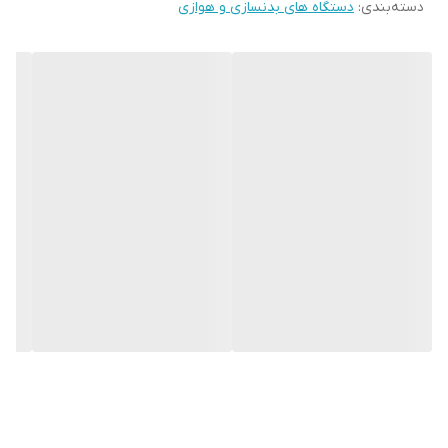
دسته‌بندی
:
سایر مشخصات مدل
FW-305
دستگاه های بدنسازی و هوازی
روغن کاری: اتوماتیک، نیمه اتوماتیک
ضربه گیرها: SDS
دارای نگهدارنده موبایل و تبلت
دارای نگهدارنده بطری
چرخ برای حمل آسان: دارد