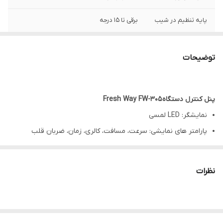
پایه تنظیم در شیب
برقی تا 15 درجه
سرعت
1 تا 20 کیلومتر
توضیحات
حداکثر تحمل وزن
130
ابعاد تسمه
130 در 45 سانتیمتر
پنل کنترل دستگاه Fresh Way FW-305
امکان تاشوندگی
دارد
نمایشگر: LED لمسی
پارامتر های نمایشی: سرعت، مسافت، کالری، زمان، ضربان قلب
ساخت
چین
برنامه ها: دارای برنامه های پیش فرض
امکان تعریف برنامه: دارد
نظرات
پخش موسیقی: دارد
پورت های ورودی: بلوتوث و usb