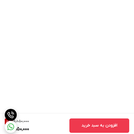
19,850,000
8
%
افزودن به سبد خرید
18,150,000