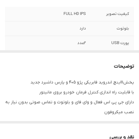
کیفیت تصویر
FULL HD IPS
بلوتوث
دارد
پورت USB
2عدد
WiFi
دارد
توضیحات
رام
2 گیگ
پخش11اینچ اندروید فابریکی پژو 405 و پارس داشبرد جدید
اقلام همراه کالا
سوکت ایزویی و کابل برق و آرسی +آنتن GPs+
با قابلیت راه اندازی کنترل فرمان خودرو بروی مانیتور
کابل یو اس بی
دارای جی پی اس فعال و وای فای و بلوتوث و تماس صوتی بدون نیاز به
GPS
دارد
نصب میکروفون
سیستم عامل اندروید ۱۳ میباشد و دارای کیفیت تصویر فول اچ دی و ips
حافظه داخلی
32 گیگ
میباشد
نقد و بررسی