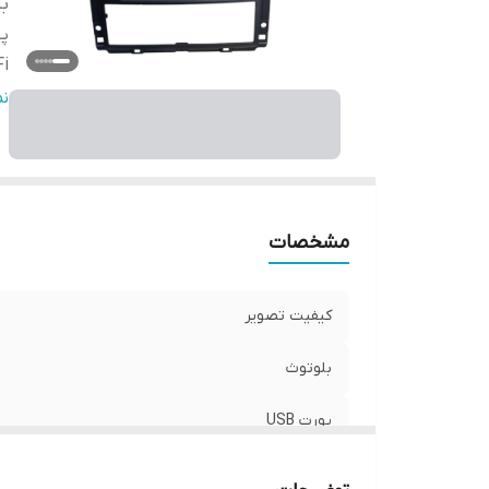
بل
پو
Fi
را
ن
اق
S
حا
مشخصات
کیفیت تصویر
بلوتوث
پورت USB
WiFi