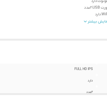
وتوث
:
دارد
رت USB
:
2عدد
Wi
:
دارد
م
:
2 گیگ
مایش بیشتر
لام همراه کالا
:
سوکت ایزویی و کابل برق و آرسی +آنتن GPs+ کابل یو اس بی
GP
:
دارد
فظه داخلی
:
32 گیگ
FULL HD IPS
دارد
2عدد
دارد