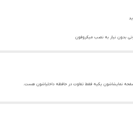
2 گیگ
سوکت ایزویی و کابل برق و آرسی +آنتن GPs+ کابل یو اس بی
تی بدون نیاز به نصب میکروفون
دارد
32 گیگ
صفحه نمایشاشون یکیه فقط تفاوت در حافظه داخلیاشون هست.
مانیتور)
 سیم کشی خودرو شما
ون آنتن واتساپ تلگرام و ... از بازار و مایکت و اپ استور