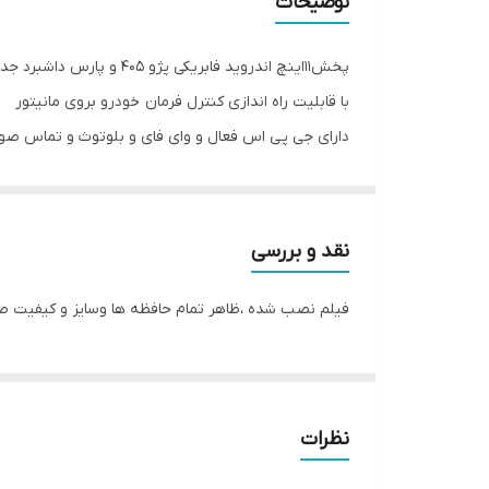
توضیحات
رام
پخش11اینچ اندروید فابریکی پژو 405 و پارس داشبرد جدید
اقلام همراه کالا
با قابلیت راه اندازی کنترل فرمان خودرو بروی مانیتور
دارای جی پی اس فعال و وای فای و بلوتوث و تماس صو
GPS
سیستم عامل اندروید ۱۳ میباشد و دارای کیفیت تصویر فول اچ دی و ips میباشد
حافظه داخلی
دارای 2 پورت usb قوی جهت شارژ کردن موبایل و پخش موسیقی
قابلیت نصب دوربین دنده عقب و دوربین جلو و 360 درجه
نقد و بررسی
16باند لول اکولایزر دارد و سیستم خروجی 6 ولتی میباشد
فیلم نصب شده ،ظاهر تمام حافظه ها وسایز و کیفیت 
قابلیت آپشن میرولینک دارد (انتقال تصویر گوشی بروی 
سوکت های خروجی فابریک میباشد بجهت عدم تداخل در
حافظه داخلی 16 و 32 گیگ و رام 1و 2 گیگ در دومدل قابل عرضه است
قابلیت نصب و پخش برنامه هایی نظیر اسنپ راننده تلویبی
نظرات