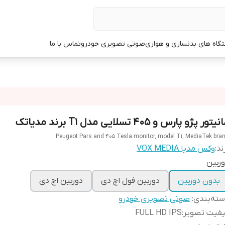
گاه های بدنسازی و هوازی
صوتی تصویری خودرو
تماس با ما
یتور پژو پارس و 405 تسلایی مدل T1 برند مدیاتک
Peugeot Pars and 405 Tesla monitor, model T1, MediaTek bra
ند:
وکس مدیا VOX MEDIA
ربین
بدون دوربین
دوربین فول اچ دی
دوربین اچ دی
ته‌بندی
:
صوتی تصویری خودرو
یفیت تصویر
:
FULL HD IPS