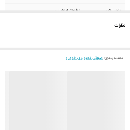
توان نامی
100 وات ار ام اس
حساسیت
93 dB
نظرات
فرکانس پاسخگویی
50 تا 20 کیلوهرتز
ویز کوئل
35.5 میلیمتر
دسته‌بندی
:
صوتی تصویری خودرو
جنس ویز کوئل
Kapton
متریال بدنه
آهن
وزن
4.9 کیلوگرم
عمق
90 میلیمتر
ابعاد
254×177