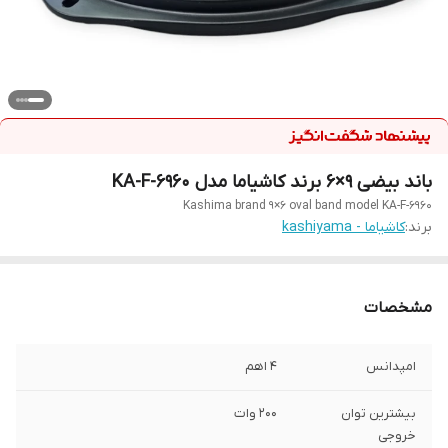
باند بیضی 9×6 برند کاشیاما مدل KA-F-6960
Kashima brand 9×6 oval band model KA-F-6960
برند:
کاشیاما - kashiyama
مشخصات
امپدانس
4 اهم
بیشترین توان
200 وات
خروجی