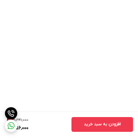
9,341,000
1
%
افزودن به سبد خرید
9,156,000