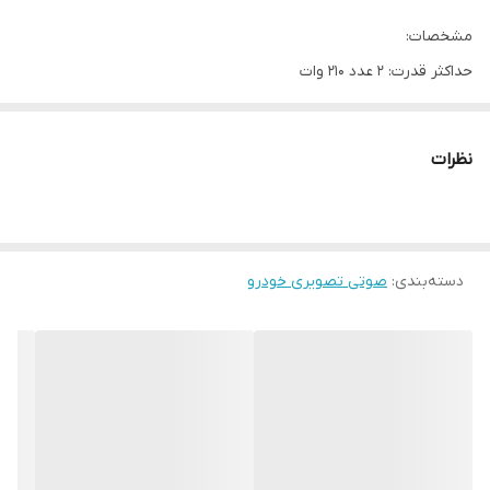
مشخصات:
حداکثر قدرت: 2 عدد 210 وات
Rms توان اسمی: 70 وات
واکنش فرکانس: 55Hz - 22000Hz
نظرات
مقاومت: 4 اهم
حساسیت: 93 دسیبل
دسته‌بندی
:
صوتی تصویری خودرو