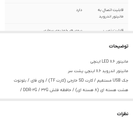
قابلیت اتصال به
دارد
مانیتور اندروید
قابلیت نصب
بروی هر خودروی سواری
پایه اتصال به
دارد
توضیحات
صندلی
مانیتور LED 11.6 اینچی
فرمت های
MP5 / DVD/ VCD / CD / MP3 / CD-R / CD-
مانیتور اندروید 11.6 اینچی پشت سر
پشتیبانی
RW
جک USB مستقیم / کارت SD خارجی (کارت TF) / وای فای / بلوتوث
ورودی و خروجی AV
دارد
هشت هسته ای (8 هسته ای) / حافظه فلش DDR-2G / 32G /‏
دسته بازی
پانل لمسی با ظرفیت
دارد به همراه بازی های داخلی
هشت هسته ای (8 هسته ای)
پورت های ورودی
USB و SD card و HDMI و پشتیبانی از
نظرات
نسبت تصویر: صفحه نمایش عریض 16:9
هدفون بی سیم
پیکسل: 1920*RGB*1080P‏