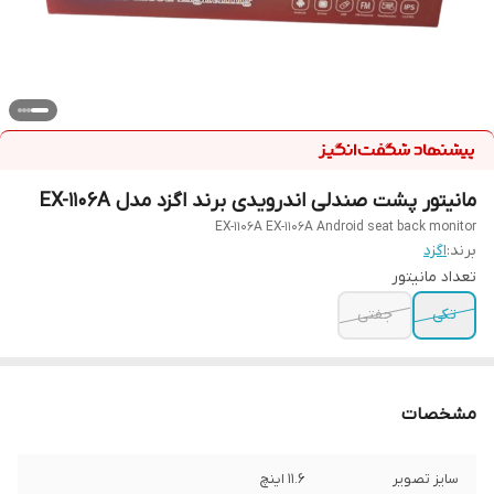
مانیتور پشت صندلی اندرویدی برند اگزد مدل EX-1106A
EX-1106A EX-1106A Android seat back monitor
برند:
اگزد
تعداد مانیتور
تکی
جفتی
مشخصات
سایز تصویر
۱۱.۶ اینچ