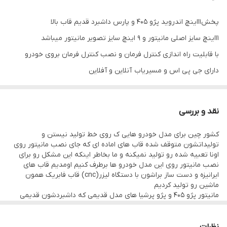
GPS
دارد
پخش11اینچ اندروید پژو 405 و پارس داشبرد قدیم قاب بالا
رام
1 و 2 گیگ
۱۱اینچ سایز اصلی مانیتور و ۹ اینچ سایز تصویر مانیتور میباشد
سایز مانیتور
۱۱ اینچ
با قابلیت راه اندازی کنترل فرمان و نصب کنترل فرمان بروی خودرو
دارای جی پی اس و مسیریاب آنلاین و آفلاین
سایز تصویر
۹ اینچ
دارای وای فای و بلوتوث با قابلیت تماس صوتی بدون نیاز به نصب
حافظه داخلی
16 و 32 گیگ
میکروفون
نقد و بررسی
سیستم عامل اندروید با ورژن ۱۳ و ۱۲
اقلام همراه کالا
قاب فرم داشبرد قدیم (قاب بالا) + سوکت برق
کشور چین برای مدل خودرو هایی ک روی خط تولید نیستن و
کیفیت تصویر فول اچ دی از نوع ips میباشد
و کابل آرسی + آنتن GPs+دوعدد USB+خروجی
تولیداتشون متوقف شده قاب های اماده ای که جای نصب مانیتور روی
مستقیم سیستم
دارای ۲ عدد پورت usb قوی جهت شارژ کردن موبایل و پخش موسیقی و
اونا تعبیه شده رو تولید نمیکنه و ما بخاطر اینکه این مشکل رو برای
نصب مانیتور روی این مدل خودرو ها برطرف کنیم اومدیم قاب های
انواع ویدیو
ایرانیزه و دست ساز براشون با دستگاه لیزر(cnc) قاب فابریک همون
قابلیت نصب دوربین دنده عقب و دوربین جلو و دوربین 360 درجه
ماشین رو تولید کردیم
مانیتور پژو 405 و پژو پرشیا های مدل قدیمی که داشبردشون قدیمی
۱۶ باند اکولایزر دارد و قابلیت اتصال به امپلی جهت نصب سیستم
هست و بقول معروف داشبرد سوناتایی نیستن ازین دست خودرو ها
هستن
قابلیت آپشن میرولینک و اپل کارپلی (انتقال تصویر گوشی بروی
قاب هایی که در عکس میبیند همگی دست ساز هستن و ازونجایی ک