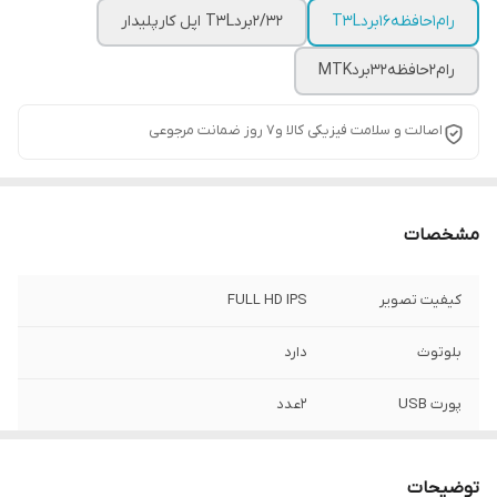
رام1حافظه16بردT3L
2/32بردT3L اپل کارپلیدار
رام2حافظه32بردMTK
اصالت و سلامت فیزیکی کالا و7 روز ضمانت مرجوعی
مشخصات
کیفیت تصویر
FULL HD IPS
بلوتوث
دارد
پورت USB
2عدد
WiFi
دارد
توضیحات