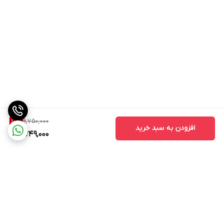
9,750,000
10
%
افزودن به سبد خرید
8,749,000
برگشت به بالا