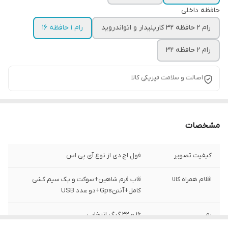
حافظه داخلی
رام 2 حافظه 32 کارپلیدار و اتواندروید
رام 1 حافظه 16
رام 2 حافظه 32
اصالت و سلامت فیزیکی کالا
مشخصات
کیفیت تصویر
فول اچ دی از نوع آی پی اس
اقلام همراه کالا
قاب فرم شاهین+سوکت و پک سیم کشی
کامل+آنتنGps+دو عدد USB
رم
16 و 32 گیگ انتخابی