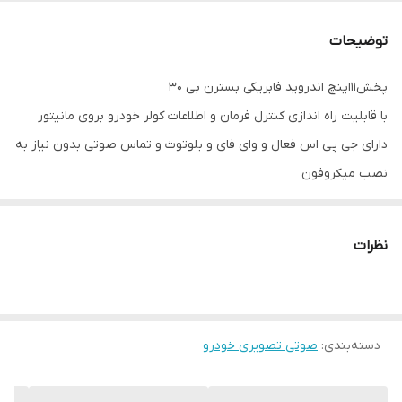
رام
1 و 2 گیگ
توضیحات
پخش11اینچ اندروید فابریکی بسترن بی ۳۰
با قابلیت راه اندازی کنترل فرمان و اطلاعات کولر خودرو بروی مانیتور
دارای جی پی اس فعال و وای فای و بلوتوث و تماس صوتی بدون نیاز به
نصب میکروفون
سیستم عامل اندروید۱۳ میباشد و دارای کیفیت تصویر فول اچ دی و ips
میباشد
نظرات
دارای 2 پورت usb قوی جهت شارژ کردن موبایل و پخش موسیقی
قابلیت نصب دوربین دنده عقب و دوربین جلو و 360 درجه
سوکت های خروجی فابریک میباشد بجهت عدم تداخل در سیم کشی
خودرو شما
دسته‌بندی
:
صوتی تصویری خودرو
حافظه داخلی 16 و 32 گیگ و رام 1و 2 گیگ در دومدل قابل عرضه است