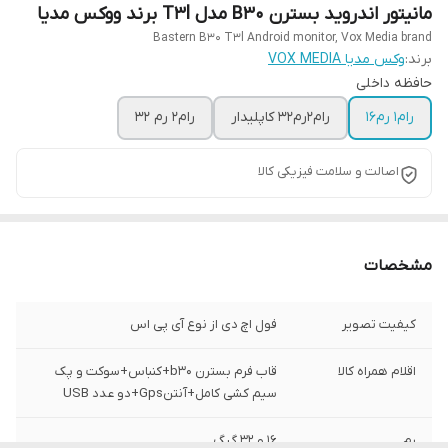
مانیتور اندروید بسترن B30 مدل T3l برند ووکس مدیا
Bastern B30 T3l Android monitor, Vox Media brand
برند:
وکس مدیا VOX MEDIA
حافظه داخلی
رام1 رم16
رام2رم32 کاپلیدار
رام۲ رم ۳۲
اصالت و سلامت فیزیکی کالا
مشخصات
کیفیت تصویر
فول اچ دی از نوع آی پی اس
اقلام همراه کالا
قاب فرم بسترن b30+کنباس+سوکت و پک
سیم کشی کامل+آنتنGps+دو عدد USB
رم
16 و 32 گیگ