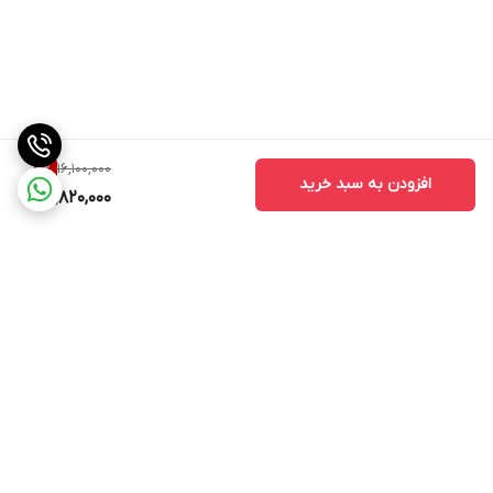
16,100,000
1
%
افزودن به سبد خرید
15,820,000
برگشت به بالا