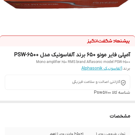
آمپلی فایر مونو ۶۵۰ برند آلفاسونیک مدل PSW-6500
Mono amplifier 650 RMS brand Alfasonic model PSW-6500
برند:
آلفاسونیک Alphasonik
گارانتی اصالت و سلامت فیزیکی
شناسه کالا
Psw5700
مشخصات
توان خروجی روی ۱
۱×۶۵۰ وات روی ۱ اهم