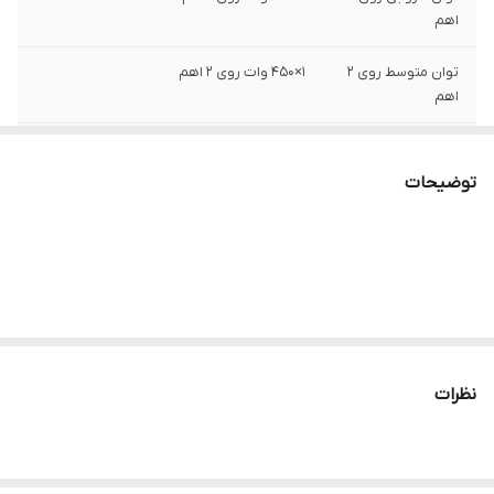
اهم
توان متوسط روی ۲
۱×۴۵۰ وات روی ۲ اهم
اهم
توان خروجی روی ۴
۱×۳۰۰ وات روی ۴ اهم
اهم
توضیحات
تعداد کانال
۱ کانال مونو مخصوص ساب ووفر
وزن
2000 گرم
ابعاد
45*30*8 سانتی‌متر
نظرات