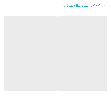
دسته‌بندی
:
آمپلی فایر خودرو
فرکانس پاسخ‌گویی
10 الی 50000 هرتز
تعداد کانال
4