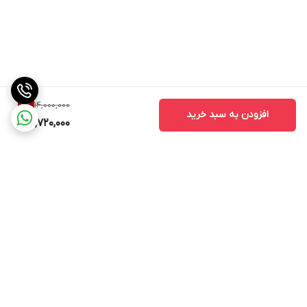
14,000,000
2
%
افزودن به سبد خرید
13,720,000
برگشت به بالا