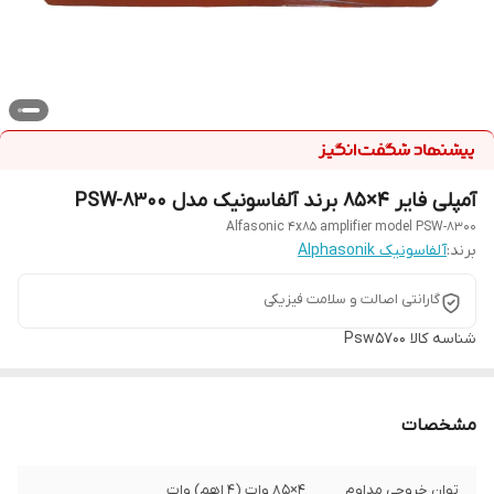
آمپلی فایر 4×85 برند آلفاسونیک مدل PSW-8300
Alfasonic 4x85 amplifier model PSW-8300
برند:
آلفاسونیک Alphasonik
گارانتی اصالت و سلامت فیزیکی
شناسه کالا
Psw5700
مشخصات
توان خروجی مداوم
4×85 وات (4 اهم) وات