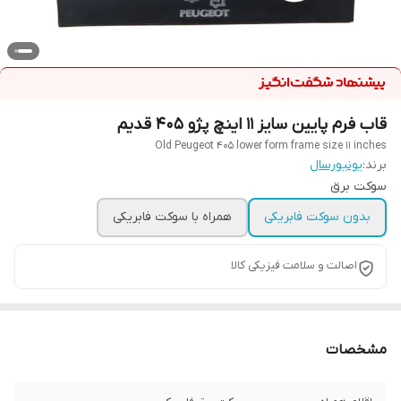
قاب فرم پایین سایز ۱۱ اینچ پژو ۴۰۵ قدیم
Old Peugeot 405 lower form frame size 11 inches
برند:
یونیورسال
سوکت برق
بدون سوکت فابریکی
همراه با سوکت فابریکی
اصالت و سلامت فیزیکی کالا
مشخصات