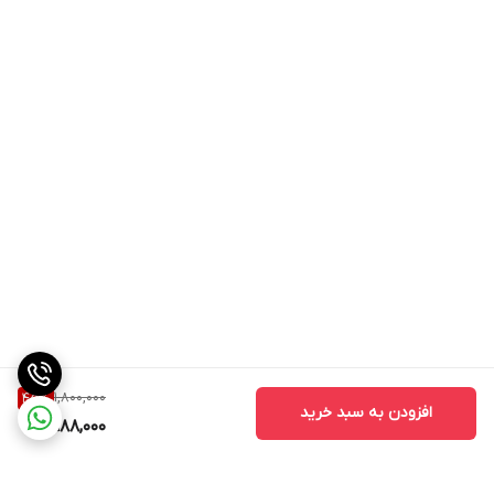
1,800,000
45
%
افزودن به سبد خرید
988,000