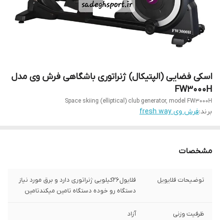
اسکی فضایی (الپتیکال) ژنراتوری باشگاهی فرش وی مدل
FW3000H
Space skiing (elliptical) club generator, model FW3000H
برند:
فرش وی fresh way
مشخصات
توضیحات فلایویل
فلایول۲۶کیلویی ژنراتوری دارد و برق مورد نیاز
دستگاه رو خوده دستگاه تامین میکندتامین
ظرفیت وزنی
آزاد