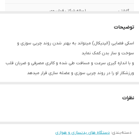
گارانتی
۱ ساله شرکتی فرش وی
فاصله قدم
40 سانتی متر
توضیحات
وزن
100 کیلوگرم
اسکی فضایی (الپتیکال) میتواند به بهتر شدن روند چربی سوزی و
سوخت و ساز بدن کمک نماید
خدمات پس از
۱۰ سال خدمات پس از فروش
فروش
و با اندازه گیری سرعت و مسافت طی شده و کالری مصرفی و ضربان قلب
ورزشکار او را در روند چربی سوزی و عضله سازی قرار میدهد
قابلیت‌های
ضربان قلب،زمان،مسافت،کالری
اندازه‌گیری و
اسکی فضایی ژنراتوری باشگاهی مدل FW3000H فرش وی برند با باکیفیتی
سنجش
است
نظرات
و عملکرد آن بصورت برقی میباشد و برق مورد نیازش رو خودش تامین
سایر عملکردها
تنظیم مقاومت رکاب ها توسط پنل دکمه ای
مینماید
رنگ
مشکی
ساخت کشور چین است و یک سال گارانتی شرکتی نیز دارد
دسته‌بندی
:
دستگاه های بدنسازی و هوازی
۸ برنامه برای انواع تیپ های بدنی مختلف با استاندارد حرکت اسکی مانند
ویژگی حرکتی
قابلیت حرکت با دسته ثابت و متحرک