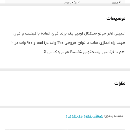
۴ اهم
۱×۲۵۰ وات
1 اهم
۸۰۰ وات
توضیحات
فیلتر پایین گذر
۵۰ تا 400 هرتز
امپیلی فایر مونو سیگنال اودیو یک برند فوق العاده با کیفیت و قوی
جهت راه اندازی ساب با توان خروجی 1200 وات در1 اهم و 900 وات در 2
ابعاد
۲۶۰×۲۰۰×۵۶ میلیمتر
اهم با فرکانس پاسخگویی 15تا400 هرتز و کلاس D1
فرکانس پاسخگویی
1۰-۴۰۰ هرتز
نظرات
دسته‌بندی
:
صوتی تصویری خودرو