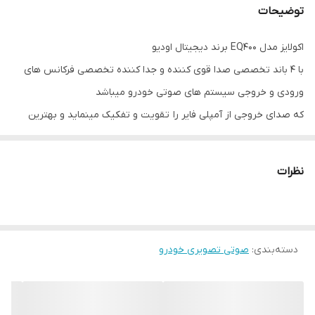
توضیحات
تقویت / برش
12dB
برابری:
اکولایز مدل EQ400 برند دیجیتال اودیو
با 4 باند تخصصی صدا قوی کننده و جدا کننده تخصصی فرکانس های
20dB
Head Room
ورودی و خروجی سیستم های صوتی خودرو میباشد
حداکثر ولتاژ خروجی
۷ولت RMS
که صدای خروجی از آمپلی فایر را تقویت و تفکیک مینماید و بهترین
بازدهی صوتی پخش کننده های خودرو را در اختیار شما میگذارد
نسبت S/N
105dB
و با ولوم های قابل تنظیم برای باند های عقب و جلو و ساب ووفر از
نظرات
امپدانس خروجی
۵۰ کیلو اهم
کمترین تا بیشترین فرکانس تولیدی موزیک را با تفکیک و تقویت از
ضبت و پخش خودرو گرفته و به آمپلی فایر میدهد
حساسیت ورودی
50mV-3V
مناسب برای کسانیست که کیفیت صدا در خودرو برایشان اهمیت دارد
فرکانس پاسخگویی
10HZ-50KHZ(-1dB)
دسته‌بندی
:
صوتی تصویری خودرو
فرکانس های مرکزی
BASS,MID BASS,MID,HIGH