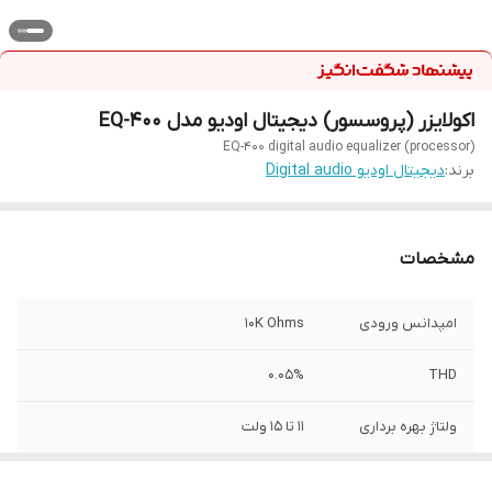
اکولایزر (پروسسور) دیجیتال اودیو مدل EQ-400
EQ-400 digital audio equalizer (processor)
برند:
دیجیتال اودیو Digital audio
مشخصات
امپدانس ورودی
10K Ohms
0.05%
THD
ولتاژ بهره برداری
۱۱ تا ۱۵ ولت
جداسازی استریو
82dB/1kHz