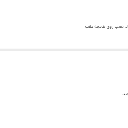
8 میلیمتر
Kapton
لا، نصب روی طاقچه عقب
CCAW
 جدید در طراحی مگنت
۱۲۰۰ گرم
ب صدای فوق العاده پرحجم و صاف
مقاوم .
High flux ferrite
یک جفت (۲ عدد)
۹۲ dB
ید.
4 اهم
1۵۵ khz الی ۱۵ hz