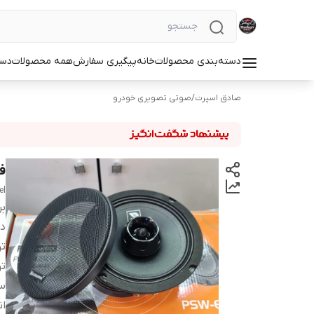
دسته‌بندی محصولات
خانه
پیگیری سفارش
همه محصولات
دست
صادق اسپرت
/
صوتی تصویری خودرو
فول ر
el
بر
دس
ت
ت
س
ان