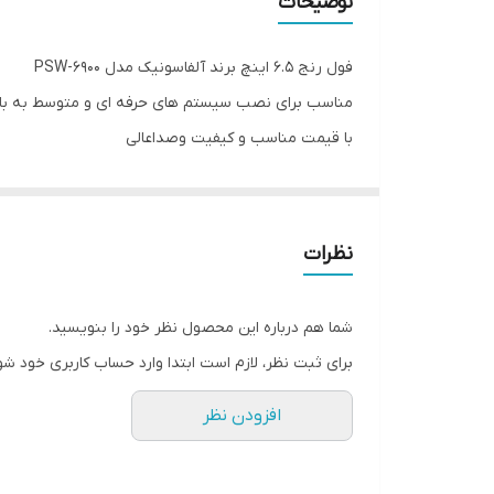
توضیحات
ارتفاع ویز کویل
فول رنج ۶.۵ اینچ برند آلفاسونیک مدل PSW-6900
جنس بوبین ویز کویل
مناسب برای نصب سیستم های حرفه ای و متوسط به با
با قیمت مناسب و کیفیت وصداعالی
وایر ویز کویل
..قابلیت اتصال به آمپلی،دارای بولت فلزی و تکنولوژِی
وزن
منجمله تکنولوژی ویزکویل و های فکس فریت برای پرتا
و کیفیت ساخت بی نظیر جنس کف از کاغذ فشرده و فوق 
نوع تکنولوژی مگنت
نظرات
با توان نامی
200 وات
و توان متوسط
100 آر ام اس
.
تعداد
شما هم درباره این محصول نظر خود را بنویسید.
حساسیت
برای ثبت نظر، لازم است ابتدا وارد حساب کاربری خود شو
امپدانس
افزودن نظر
فرکانس پاسخ‌گویی