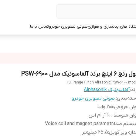
گاه های بدنسازی و هوازی
صوتی تصویری خودرو
تماس با ما
نج 6 اینچ برند آلفاسونیک مدل PSW-6900
Full range 6 inch Alfasonic PSW-6900 mod
ند:
آلفاسونیک Alphasonik
ته‌بندی
:
صوتی تصویری خودرو
وان خروجی
:
200 وات
وان متوسط
:
1۰۰ آر ام اس
یستم صدا
:
Voice coil and magnet parametr
دازه ویز کویل
:
25.5 میلیمتر