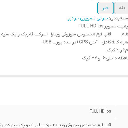
بله
خیر
ته‌بندی
:
صوتی تصویری خودرو
یفیت تصویر
:
FULL HD ips
لام
قاب فرم مخصوص سوزوگی ویتارا +سوکت فابریک و پک سیم
راه کالا
:
کامل+ آنتن GPS+دو عدد پورت USB
م
:
1 و 2 گیگ
فظه داخلی
:
16 و 32 گیگ
FULL HD ips
قاب فرم مخصوص سوزوگی ویتارا +سوکت فابریک و پک سیم کشی کامل+ آنتن GPS+دو 