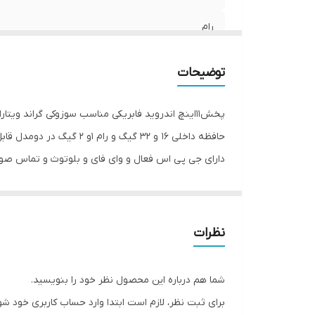
رام
حافظه داخلی
توضیحات
پخش11اینچ اندروید فابریکی مناسب سوزوکی گراند ویتارا
حافظه داخلی 16 و 32 گیگ و رام 1و 2 گیگ در دومدل قابل عرضه است
دارای جی پی اس فعال و وای فای و بلوتوث و تماس صو
سیستم عامل اندروید13 میباشد و دارای کیفیت تصویر فول اچ دی و ips میباشد
دارای 2 پورت USB قوی جهت شارژ کردن موبایل و پخش موسیقی و ویدئو
قابلیت نصب دوربین دنده عقب و دوربین جلو و 360 درجه
نظرات
قابلیت آپشن میرولینک دارد (انتقال تصویر گوشی بروی مانیتور در
سوکت های خروجی فابریک میباشد بجهت عدم تداخل در
شما هم درباره این محصول نظر خود را بنویسید.
قابلیت نصب و پخش برنامه هایی نظیر اسنپ راننده تلویب
برای ثبت نظر، لازم است ابتدا وارد حساب کاربری خود شو