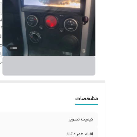
دس
ک
اق
هم
را
حا
مشخصات
کیفیت تصویر
اقلام همراه کالا