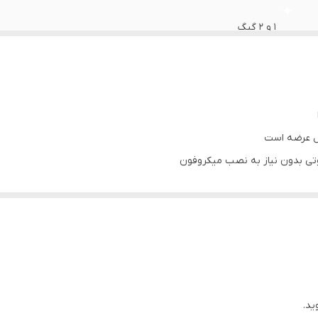
1 و 2 گیگ
16 و 32 گیگ
تی بدون نیاز به نصب میکروفون
 نسخه ۳۲ گیگابایتی)
 سیم کشی خودرو شما
یون آنتن واتساپ تلگرام و ... از اپ استور بصورت رایگان
ید.