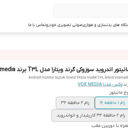
گاه های بدنسازی و هوازی
صوتی تصویری خودرو
تماس با ما
نیتور اندروید سوزوکی گرند ویتارا مدل T3L برند Voxmedia
Android monitor Suzuki Grand Vitara model T3L brand Voxmed
ند:
وکس مدیا VOX MEDIA
ع مانیتور
رام 1 حافظه 16
رام 2 حافظه 32
رام 2 حافظه 32 کارپلیدار و اتواندروید
راه با دوربین عقب