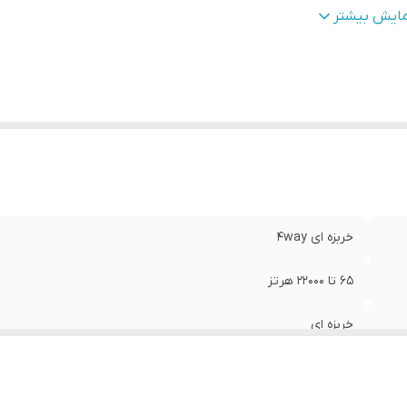
عاد
:
۶اینچ در ۹ اینچ
مایش بیشتر
داد توییتر
:
۲ عدد
یشینه صدای خروجی
:
۷۵۰ وات
خربزه ای ۴way
۶۵ تا ۲۲۰۰۰ هرتز
خربزه ای
۲ عدد