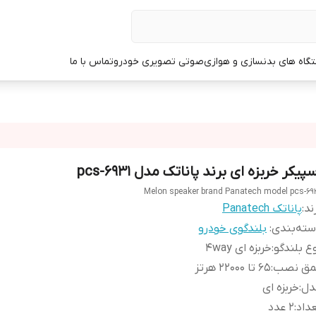
گاه های بدنسازی و هوازی
صوتی تصویری خودرو
تماس با ما
پیکر خربزه ای برند پاناتک مدل pcs-6931
Melon speaker brand Panatech model pcs-69
ند:
پاناتک Panatech
ته‌بندی
:
بلندگوی خودرو
ع بلندگو
:
خربزه ای ۴way
مق نصب
:
۶۵ تا ۲۲۰۰۰ هرتز
دل
:
خربزه ای
داد
:
۲ عدد