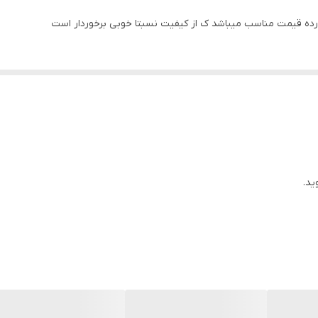
۶اینچ در ۹ اینچ
۲ عدد
۷۵۰ وات
ید.