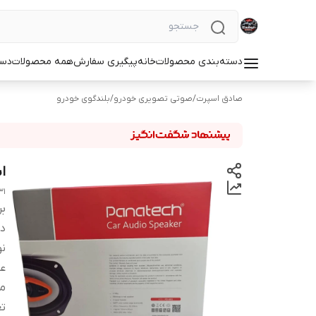
دسته‌بندی محصولات
خانه
پیگیری سفارش
همه محصولات
دست
صادق اسپرت
/
صوتی تصویری خودرو
/
بلندگوی خودرو
اس
31
بر
دس
نو
ع
م
تع