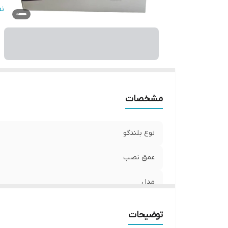
اب
ن
تع
ب
مشخصات
نوع بلندگو
عمق نصب
مدل
تعداد
توضیحات