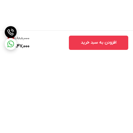
11,988,000
1
%
افزودن به سبد خرید
11,847,000
برگشت به بالا