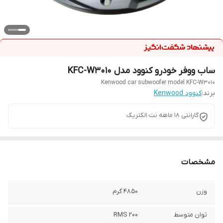
ساب ووفر خودرو کنوود مدل KFC-W3010
Kenwood car subwoofer model KFC-W3010
برند:
کنوود Kenwood
گارانتی ۱۸ ماهه نت الکتریک
مشخصات
وزن
4850 گرم
توان متوسط
200 RMS