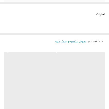
فرکانس پاسخگویی
۲۰ هرتز تا ۲۲کیلوهرتز
نظرات
روی حالت پلزنی
۱۶۰×۲ وات ار ام اس
<0.1%
T.H.D
نسبت سیگنال به
>۹۰dB
دسته‌بندی
:
صوتی تصویری خودرو
نویز
سایز فیوز
20A×2
ابعاد
۳۴۰×۱۹۰×۴۶ میلیمتر
حساسیت ورودی
۳۰ میلی ولت تا ۶ ولت