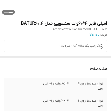
آمپلی فایر ۴*۶۰وات سنسویی مدل BATUR60.4
Amplifier 4x60 Sansui model BATUR60.4
برند:
Sansui
گارانتی یک ساله آسان سرویس
مشخصات
توان متوسط روی ۴
۴×۶۵ وات ار ام اس
اهم
توان متوسط روی ۲
۴×۱۰۰ وات ار ام اس
اهم