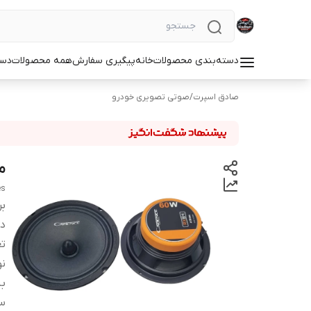
دسته‌بندی محصولات
خانه
پیگیری سفارش
همه محصولات
دست
صادق اسپرت
/
صوتی تصویری خودرو
میدر
es
بر
دس
تع
نو
ب
سا