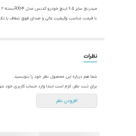
فرکانس پاسخ‌گویی
میدرنج سایز ۶.۵ اینچ خودرو کدنس مدل RX64 بسته 2 عددی با توان نامی 60 وات مناسب برای درب جلو انواع پژو و رنو و خانواده سمند و تمام خودروهایی که سایز ۶.۵ اینچ فضا دارند.
وزن
با قیمت مناسب وکیفیت عالی و صدای فوق شفاف با تکنو
نوع تکنولوژی مگنت
نوع کویل
نظرات
ابعاد
سیستم مگنت
شما هم درباره این محصول نظر خود را بنویسید.
برای ثبت نظر، لازم است ابتدا وارد حساب کاربری خود شو
عمق نصب
افزودن نظر