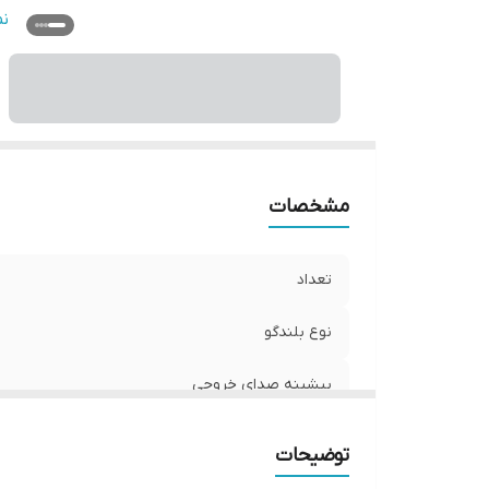
فر
ن
و
نو
نو
اب
س
ع
مشخصات
تعداد
نوع بلندگو
بیشینه صدای خروجی
سایز
توضیحات