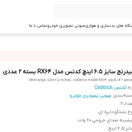
گاه های بدنسازی و هوازی
صوتی تصویری خودرو
تماس با ما
نج سایز 6.5 اینچ کدنس مدل RX64 بسته 2 عددی
Mid-range, size 6.5 inches, cadence model RX64, pack of 2 piec
ند:
کدنس Cadence
ته‌بندی
:
صوتی تصویری خودرو
داد
:
2
ع بلندگو
:
دایره ای
یشینه صدای خروجی
:
۶۰ وات
یز
:
۶.۵ اینچ