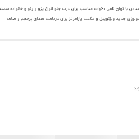
۷۵ تا ۱۶۰۰۰ هرتز
۹۰۰ گرم
لوژی جدید ویزکوییل و مگنت پارامرتز برای دریافت صدای پرحجم و صاف
ویز کویل و مگنت پارامترز
Kapton
۱۶۷*۷۰ میلیمتر
High flux ferrite
ید.
۶۵ میلی‌متر