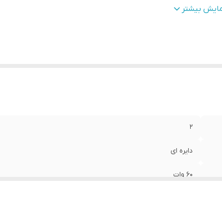
کانس پاسخ‌گویی
:
۷۵ تا ۱۶۰۰۰ هرتز
مایش بیشتر
زن
:
۹۰۰ گرم
ع تکنولوژی مگنت
:
ویز کویل و مگنت پارامترز
ع کویل
:
Kapton
عاد
:
۱۶۷*۷۰ میلیمتر
یستم مگنت
:
High flux ferrite
مق نصب
:
۶۵ میلی‌متر
2
دایره ای
۶۰ وات
۶.۵ اینچ