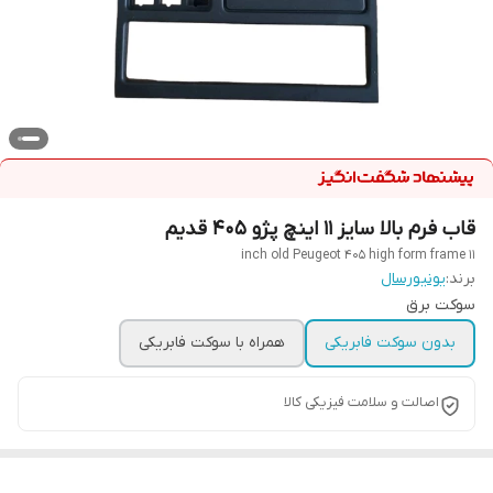
قاب فرم بالا سایز ۱۱ اینچ پژو ۴۰۵ قدیم
11 inch old Peugeot 405 high form frame
برند:
یونیورسال
سوکت برق
بدون سوکت فابریکی
همراه با سوکت فابریکی
اصالت و سلامت فیزیکی کالا