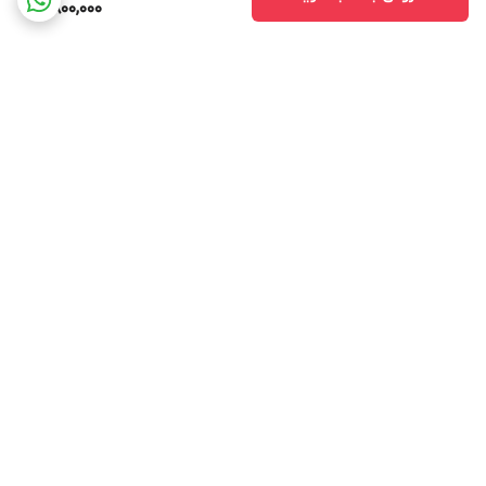
2,800,000
برگشت به بالا
ارسال ویژه
ادرس روی بلد
ادرس روی نشان
پشتیبانی ۲۴ ساعته