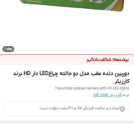
دوربین دنده عقب مدل دو حالته چراغLED دار HD برند
کارریئر
Two-mode reverse camera with HD LED lights
برند:
کارریئر car rear
اصالت و سلامت فیزیکی کالا و 48ساعت مهلت تست