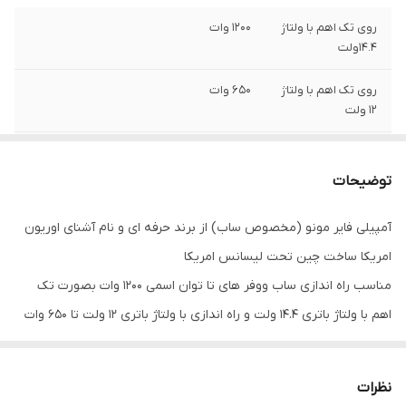
روی تک اهم با ولتاژ
1200 وات
14.4ولت
روی تک اهم با ولتاژ
650 وات
12 ولت
TOTAL MUSICAL
2300 وات
WATTS
توضیحات
MAX MUSIC PEAK
4500 وات
آمپیلی فایر مونو (مخصوص ساب) از برند حرفه ای و نام آشنای اوریون
POWERWATTS
امریکا ساخت چین تحت لیسانس امریکا
فرکانس پاسخگویی
10هرتز تا 30 کیلوهرتز
مناسب راه اندازی ساب ووفر های تا توان اسمی 1200 وات بصورت تک
اهم با ولتاژ باتری 14.4 ولت و راه اندازی با ولتاژ باتری 12 ولت تا 650 وات
امپدانس ورودی
22k ohm
آر ام اس
خاموش روشن
دارد
با کیفیت اجرای فوق العاده با کیفیت و با کمترین میزان نویز در حین
کردن راحت
نظرات
اجرای با THD زیر یک دهم درصد این امر در این ساب محقق گردیده است