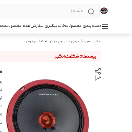
دسته‌بندی محصولات
خانه
پیگیری سفارش
همه محصولات
دست
صادق اسپرت
/
صوتی تصویری خودرو
/
بلندگوی خودرو
میدرن
بر
دس
نو
ع
م
ت
تع
ن