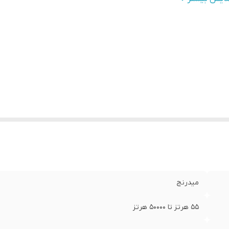
عاد
:
۱۶×۶×۶
یز
:
۶.۵ اینچ
یشینه صدای خروجی
:
۲۵ وات
میدرنج
55 هرتز تا 50000 هرتز