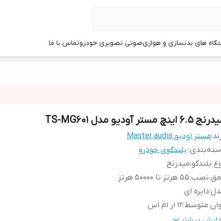
گاه های بدنسازی و هوازی
صوتی تصویری خودرو
تماس با ما
ج ۶.۵ اینچ مستر آودیو مدل TS-MG601
ند:
مستر اودیو Master audio
ته‌بندی
:
بلندگوی خودرو
ع بلندگو
:
میدرنج
مق نصب
:
55 هرتز تا 50000 هرتز
دل
:
دایره ای
وان متوسط
:
12 ار ام اس
داد
:
۲ عدد
مایش بیشتر