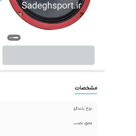
اب
سا
ب
مشخصات
نوع بلندگو
عمق نصب