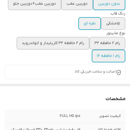
بدون دوربین
دوربین عقب
دوربین عقب+دوربین جلو
رنگ قاب
مشکی
نقره ای
نوع مانیتور
رام 2 حافظه 32
رام 2 حافظه 32 کارپلیدار و اتواندروید
رام 1 حافظه 16
اصالت و سلامت فیزیکی کالا
مشخصات
کیفیت تصویر
FULL HD ips
اقلام همراه کالا
قاب فرم برلیانس اچ۳۲۰_۳۳۰ +سوکت فابریک