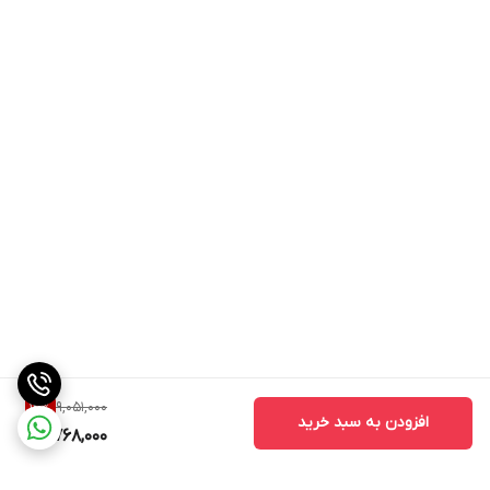
9,051,000
14
%
افزودن به سبد خرید
7,768,000