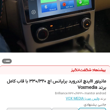
مانیتور 11اینچ اندروید برلیانس اچ 330/320 با قاب کامل
برند Voxmedia
Brilliance H320/H330 manitor android
برند:
وکس مدیا VOX MEDIA
جانبی پشنهادی