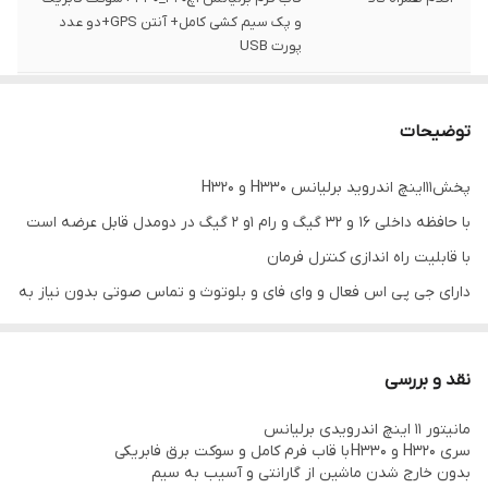
و پک سیم کشی کامل+ آنتن GPS+دو عدد
پورت USB
رام
1 و 2 گیگ
توضیحات
حافظه داخلی
16 و 32 گیگ
پخش11اینچ اندروید برلیانس H330 و H320
با حافظه داخلی 16 و 32 گیگ و رام 1و 2 گیگ در دومدل قابل عرضه است
با قابلیت راه اندازی کنترل فرمان
دارای جی پی اس فعال و وای فای و بلوتوث و تماس صوتی بدون نیاز به
نصب میکروفون
سیستم عامل اندروید12 میباشد و دارای کیفیت تصویر فول اچ دی و ips
نقد و بررسی
میباشد
مانیتور ۱۱ اینچ اندرویدی برلیانس
دارای 2 پورت usb قوی جهت شارژ کردن موبایل و پخش موسیقی
سری H320 و H330 با قاب فرم کامل و سوکت برق فابریکی
قابلیت نصب دوربین دنده عقب و دوربین جلو و 360 درجه
بدون خارج شدن ماشین از گارانتی و آسیب به سیم