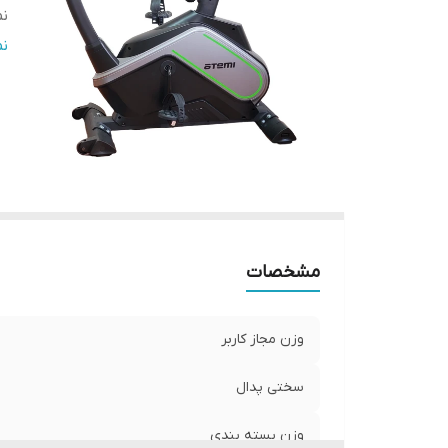
نم
تن
ن
صن
مشخصات
وزن مجاز کاربر
سختی پدال
وزن بسته بندی