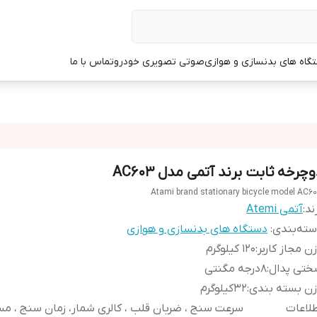
گاه های بدنسازی و هوازی
صوتی تصویری خودرو
تماس با ما
چرخه ثابت برند آتمی مدل AC603
Atami brand stationary bicycle model AC6
ند:
آتمی Atemi
ته‌بندی
:
دستگاه های بدنسازی و هوازی
ن مجاز کاربر
:
120 کیلوگرم
ختی پدال
:
8درجه مگنتی
زن بسته بندی
:
32کیلوگرم
لاعات
سرعت سنج ، ضربان قلب ، کالری شمار، زمان سنج ، م