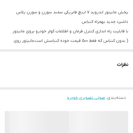
اقلام همراه
کنباس مخصوص سورن+پک کامل سیم کشی+
پورت یو اس بی+ انتن جی پی اس +قاب
پخش مانیتور اندروید 7 اینچ فابریکی سمند سورن و سورن پلاس
فابریکی 7 اینچ
داشبرد جدید بهمراه کنباس
با قابلیت راه اندازی کنترل فرمان و اطلاعات کولر خودرو بروی مانیتور
( بدون کنباس که فقط 500 قیمت خوده کنباسش است مانیتور روی
سورن کار نمیکنه و صدا و کلید فرمان بالا نمیاد)
دارای جی پی اس فعال و وای فای و بلوتوث و تماس صوتی بدون نیاز به
نظرات
نصب میکروفون
سیستم عامل اندروید12 میباشد و دارای کیفیت تصویر فول اچ دی و ips
میباشد
دارای 2 پورت usb قوی جهت شارژ کردن موبایل و پخش موسیقی
دسته‌بندی
:
صوتی تصویری خودرو
قابلیت نصب دوربین دنده عقب و دوربین جلو و 360 درجه
16باند لول اکولایزر دارد و سیستم خروجی 6 ولتی میباشد
قابلیت آپشن میرولینک دارد (انتقال تصویر گوشی بروی مانیتور)