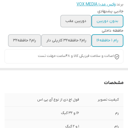
برند:
وکس مدیا VOX MEDIA
جانبی پشنهادی
بدون دوربین
دوربین عقب
حافظه داخلی
رام 1 حافظه16
رام2 حافظه32 کارپلی دار
رام2 حافظه32
اصالت و سلامت فیزیکی کالا و 48ساعت مهلت تست
مشخصات
کیفیت تصویر
فول اچ دی از نوع آی پی اس
رم
16 و 32 گیگ
رام
1 و 2 گیگ