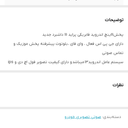
اقلام همراه کالا
قاب فرم 111 + سوکت و پک سیم کشی
کامل+آنتن GPS+دو عدد کابلUSB
توضیحات
پخش11اینچ اندروید فابریکی پراید 111 داشبرد جدید
دارای جی پی اس فعال ، وای فای ، بلوتوث پیشرفته پخش موزیک و
تماس صوتی
سیستم عامل اندروید۱۳ میباشد و دارای کیفیت تصویر فول اچ دی و ips
میباشد
دارای 2 پورت usb قوی جهت شارژ کردن موبایل و پخش موسیقی و
نظرات
ویدئو
قابلیت نصب دوربین دنده عقب و دوربین جلو و دوربین 360 درجه
دارای اکولایزر گرافیکی و تنظیمات DSB صدا
دسته‌بندی
:
صوتی تصویری خودرو
قابلیت آپشن میرولینک دارد (انتقال تصویر گوشی بروی مانیتور) و
کارپلی بروی مدل ۲/۳۲ کارپلیدار