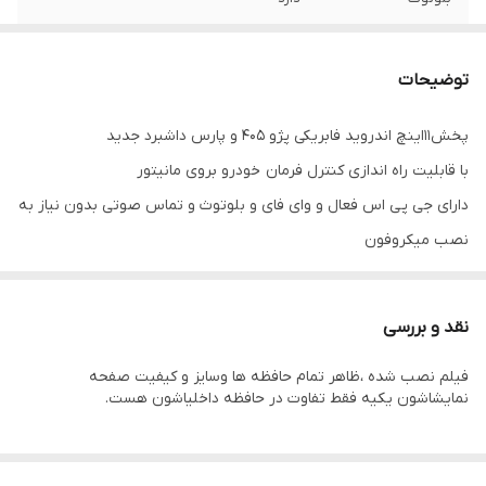
پورت USB
2عدد
توضیحات
WiFi
دارد
پخش11اینچ اندروید فابریکی پژو 405 و پارس داشبرد جدید
GPS
دارد
با قابلیت راه اندازی کنترل فرمان خودرو بروی مانیتور
حافظه داخلی
16 و 32 گیگ
دارای جی پی اس فعال و وای فای و بلوتوث و تماس صوتی بدون نیاز به
نصب میکروفون
اقلام همراه کالا
قاب پژو + سوکت و کابل برق و آرسی +آنتن
سیستم عامل اندروید ۱۳ میباشد و دارای کیفیت تصویر فول اچ دی و ips
GPs
میباشد
نقد و بررسی
دارای 2 پورت usb قوی جهت شارژ کردن موبایل و پخش موسیقی
فیلم نصب شده ،ظاهر تمام حافظه ها وسایز و کیفیت صفحه
قابلیت نصب دوربین دنده عقب و دوربین جلو و 360 درجه
نمایشاشون یکیه فقط تفاوت در حافظه داخلیاشون هست.
16باند لول اکولایزر دارد و سیستم خروجی 6 ولتی میباشد
قابلیت آپشن میرولینک دارد (انتقال تصویر گوشی بروی مانیتور)
سوکت های خروجی فابریک میباشد بجهت عدم تداخل در سیم کشی