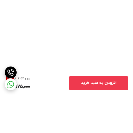
8,623,000
12
%
افزودن به سبد خرید
7,575,000