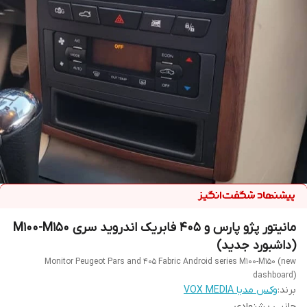
مانیتور پژو پارس و 405 فابریک اندروید سری M100-M150
(داشبورد جدید)
Monitor Peugeot Pars and 405 Fabric Android series M100-M150 (new
dashboard)
برند:
وکس مدیا VOX MEDIA
جانبی پشنهادی