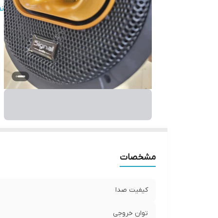
ا
ن
سا
ح
س
ف
مشخصات
کیفیت صدا
توان خروجی