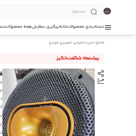
دسته‌بندی محصولات
خانه
پیگیری سفارش
همه محصولات
دست
صادق اسپرت
/
صوتی تصویری خودرو
فول 
al
بر
دس
ک
ت
ت
تع