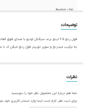
توان متوسط
تعداد
توضیحات
امپدانس
فول رنج 6.5 اینج برند سیگنال اودیو با صدای فوق العاده صاف و با کیفیت
سایز توییتر
به ترکیب میدرنج و سوپر توییتر فول رنج میگن ک با
حساسیت
سایز هورن
نظرات
فرکانس پاسخگویی
شما هم درباره این محصول نظر خود را بنویسید.
برای ثبت نظر، لازم است ابتدا وارد حساب کاربری خود شو