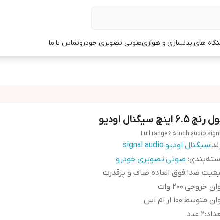
گاه های بدنسازی و هوازی
صوتی تصویری خودرو
تماس با ما
رنج 6.5 اینچ سیگنال اودیو
Full range 6.5 inch audio sign
ند:
سیگنال اودیو signal audio
ته‌بندی
:
صوتی تصویری خودرو
یفیت صدا
:
فوق العاده صاف و پرقدرت
وان خروجی
:
200 وات
وان متوسط
:
100 ار ام اس
داد
:
2 عدد