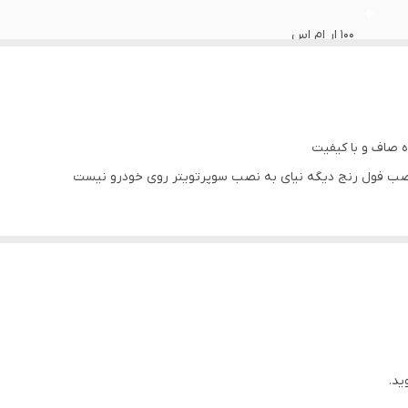
100 ار ام اس
2 عدد
4 اهم
2*3.95
 نصب فول رنج دیگه نیای به نصب سوپرتویتر روی خودرو نیست
96dB
3.95*2
120هرتز تا 20 کلیوهرتز
ید.