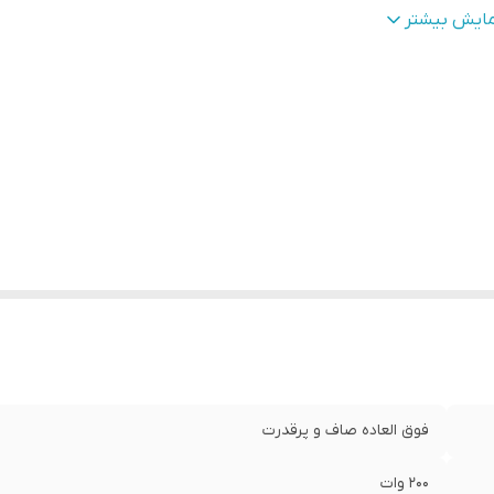
مپدانس
:
4 اهم
مایش بیشتر
یز توییتر
:
2*3.95
ساسیت
:
96dB
ایز هورن
:
3.95*2
رکانس پاسخگویی
:
120هرتز تا 20 کلیوهرتز
فوق العاده صاف و پرقدرت
200 وات