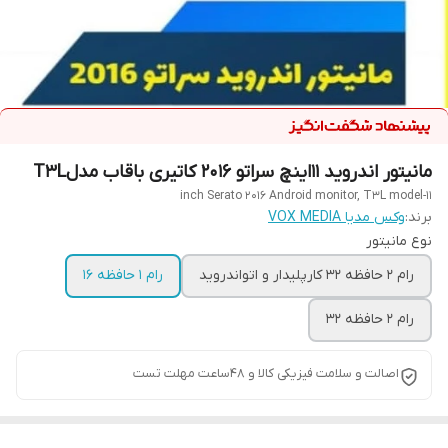
مانیتور اندروید 11اینچ سراتو 2016 کاتیری باقاب مدلT3L
11-inch Serato 2016 Android monitor, T3L model
برند:
وکس مدیا VOX MEDIA
نوع مانیتور
رام 2 حافظه 32 کارپلیدار و اتواندروید
رام 1 حافظه 16
رام 2 حافظه 32
اصالت و سلامت فیزیکی کالا و 48ساعت مهلت تست