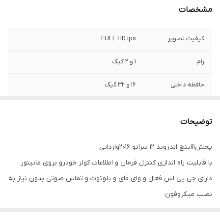
مشخصات
کیفیت تصویر
FULL HD ips
رام
1 و 2 گیگ
حافظه داخلی
16 و 32 گیگ
اقلام همراه کالا
قاب فرم سراتو2016 + سوکت فابریک و پک سیم
کشی کامل+آنتنgps
توضیحات
پخش11اینچ اندروید 12 سراتو 2016وارداتی
با قابلیت راه اندازی کنترل فرمان و اطلاعات کولر خودرو بروی مانیتور
دارای جی پی اس فعال و وای فای و بلوتوث و تماس صوتی بدون نیاز به
نصب میکروفون
سیستم عامل اندروید12 میباشد و دارای کیفیت تصویر فول اچ دی و ips