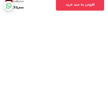
9,051,000
14
%
افزودن به سبد خرید
7,768,000
برگشت به بالا
ارسال ویژه
ادرس روی بلد
ادرس روی نشان
پشتیبانی ۲۴ ساعته