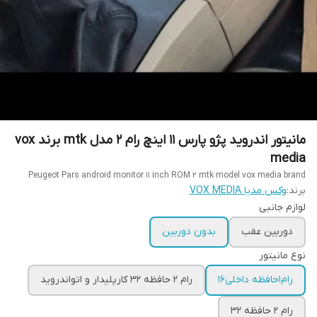
مانیتور اندروید پژو پارس ۱۱ اینچ رام ۲ مدل mtk برند vox
media
Peugeot Pars android monitor 11 inch ROM 2 mtk model vox media brand
برند:
وکس مدیا VOX MEDIA
لوازم جانبی
دوربین عقب
بدون دوربین
نوع مانیتور
رام1حافظه داخلی16
رام 2 حافظه 32 کارپلیدار و اتواندروید
رام 2 حافظه 32